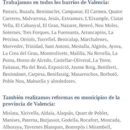
Trabajamos en todos los barrios de Valencia:
Patraix, Ruzafa, Benimaclet, Campanar, El Carmen, Quatre
Carreres, Malvarrosa, Jesús, Extramurs, L'Eixample, Ciutat
Vella, El Cabanyal, El Grao, Nazaret, Beteró, Nou Moles,
Soternes, Tres Forques, La Fuensanta, Arrancapins, La
Petxina, Orriols, Torrefiel, Benicalap, Marchalenes,
Morvedre, Trinidad, Sant Antoni, Mestalla, Algirós, Ayora,
La Creu del Grau, Monteolivete, Malilla, Na Rovella, La
Punta, Horno de Alcedo, Castellar-Oliveral, La Torre,
Faitanar, Pla del Real, Exposició, Jaume Roig, Beniferri,
Benimámet, Carpesa, Benifaraig, Masarrochos, Borbotó,
Poble Nou, Mahuella y alrededores.
También realizamos reformas en municipios de la
provincia de Valencia:
Mislata, Xirivella, Aldaia, Alaquàs, Quart de Poblet,
Manises, Paterna, Burjassot, Godella, Rocafort, Moncada,
Alboraya, Tavernes Blanques, Bonrepòs i Mirambell,